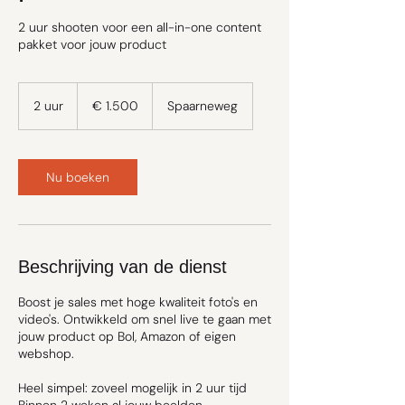
2 uur shooten voor een all-in-one content
pakket voor jouw product
1.500
euro
2 uur
2
€ 1.500
Spaarneweg
u
u
r
Nu boeken
Beschrijving van de dienst
Boost je sales met hoge kwaliteit foto's en
video's. Ontwikkeld om snel live te gaan met
jouw product op Bol, Amazon of eigen
webshop.
Heel simpel: zoveel mogelijk in 2 uur tijd