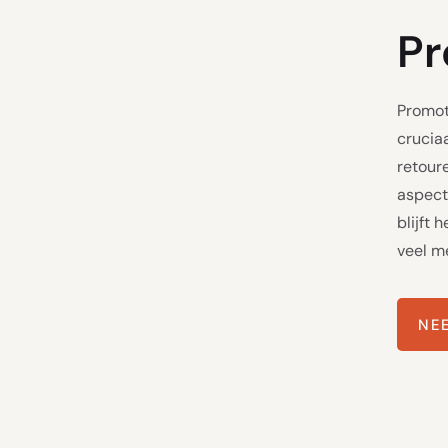
Pr
Promoti
crucia
retour
aspect
blijft 
veel m
NE