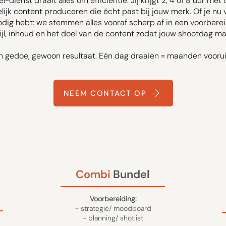
l-dienst draait alles om efficiëntie. Jij krijgt 2, 4 of 8 uur m
ijk content produceren die écht past bij jouw merk. Of je nu vi
dig hebt: we stemmen alles vooraf scherp af in een voorberei
jl, inhoud en het doel van de content zodat jouw shootdag m
 gedoe, gewoon resultaat. Eén dag draaien = maanden vooruit
NEEM CONTACT OP
Combi
Bundel
Voorbereiding:
- strategie/ moodboard
- planning/ shotlist