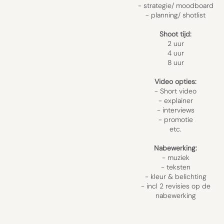
- strategie/ moodboard
- planning/ shotlist
Shoot tijd:
2 uur
4 uur
8 uur
Video opties:
- Short video
- explainer
- interviews
- promotie
etc.
Nabewerking:
- muziek
- teksten
- kleur & belichting
​- incl
2 revisies op de
nabewerking