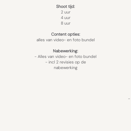
Shoot tijd:
2 uur
4 uur
8 uur
Content opties:
alles van video- en foto bundel
Nabewerking:
- Alles van video- en foto bundel
​- incl
2 revisies op de
nabewerking
-