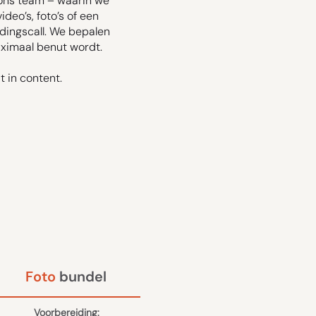
et ons team – waarin we
deo’s, foto’s of een
dingscall. We bepalen
aximaal benut wordt.
 in content.
Foto
bundel
Voorbereiding: