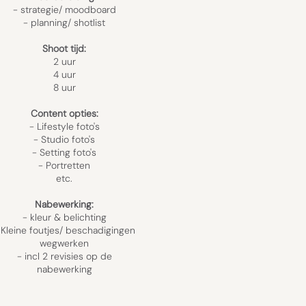
- strategie/ moodboard
- planning/ shotlist
Shoot tijd:
2 uur
4 uur
8 uur
Content opties:
- Lifestyle foto's
- Studio foto's
- Setting foto's
- Portretten
etc.
Nabewerking:
- kleur & belichting
 Kleine foutjes/ beschadigingen
wegwerken
​- incl
2 revisies op de
nabewerking