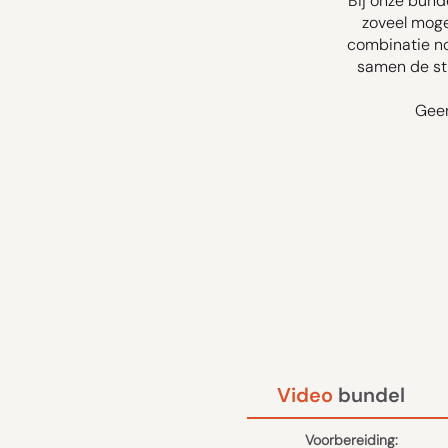
Bij onze bunde
zoveel mogel
combinatie no
samen de sti
Geen
Video
bundel
Voorbereiding: